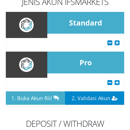
JENIS AKUN IFSMARKETS
Standard
Pro
1. Buka Akun Riil
2. Validasi Akun
DEPOSIT / WITHDRAW