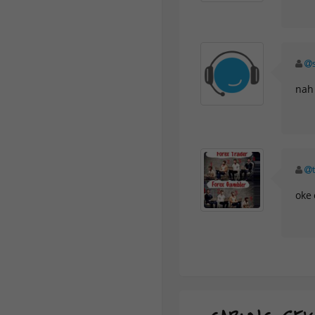
nah 
oke