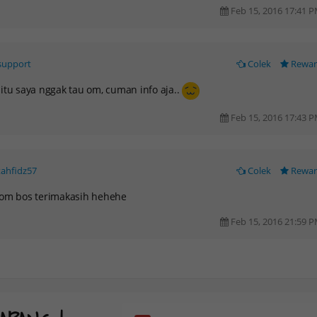
Feb 15, 2016 17:41 
support
Colek
Rewa
itu saya nggak tau om, cuman info aja..
Feb 15, 2016 17:43 
tahfidz57
Colek
Rewa
 om bos terimakasih hehehe
Feb 15, 2016 21:59 