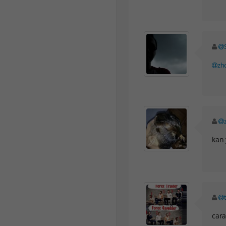
zh
kan
car