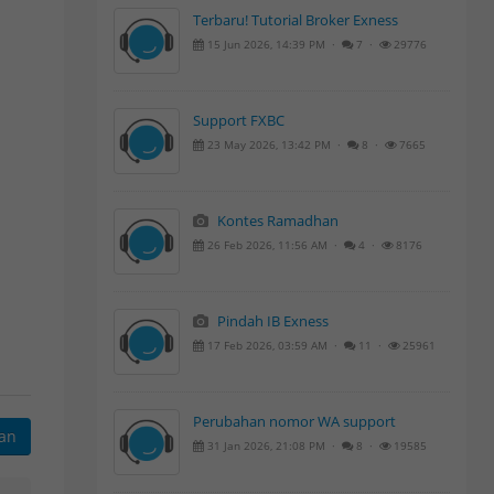
Terbaru! Tutorial Broker Exness
15 Jun 2026, 14:39 PM ·
7 ·
29776
Support FXBC
23 May 2026, 13:42 PM ·
8 ·
7665
Kontes Ramadhan
26 Feb 2026, 11:56 AM ·
4 ·
8176
Pindah IB Exness
17 Feb 2026, 03:59 AM ·
11 ·
25961
Perubahan nomor WA support
kan
31 Jan 2026, 21:08 PM ·
8 ·
19585