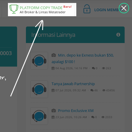
Baru!
PLATFORM COPY TRADE
LOGIN MEMBER
All Broker & Lintas Metatrader
Informasi Lainnya
00003
Min. depo ke Exness bukan $50,
apalagi $100 !
04 Aug 2026, 14:16 PM ·
0 ·
263
er,
Tanya Jawab Partnership
07 Jul 2026, 09:32 AM ·
46 ·
43456
Promo Exclusive XM
23 Jun 2026, 10:26 AM ·
0 ·
2033