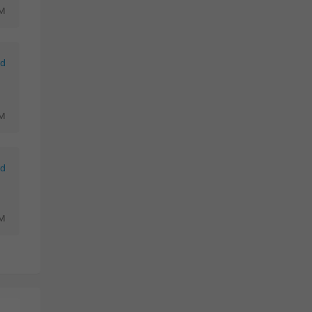
PM
rd
PM
rd
PM